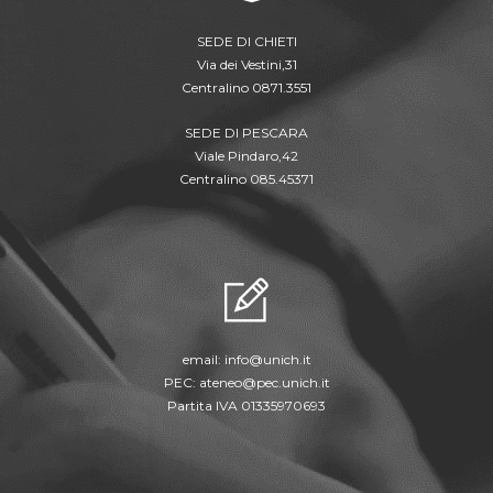
SEDE DI CHIETI
Via dei Vestini,31
Centralino 0871.3551
SEDE DI PESCARA
Viale Pindaro,42
Centralino 085.45371
email:
info@unich.it
PEC:
ateneo@pec.unich.it
Partita IVA 01335970693