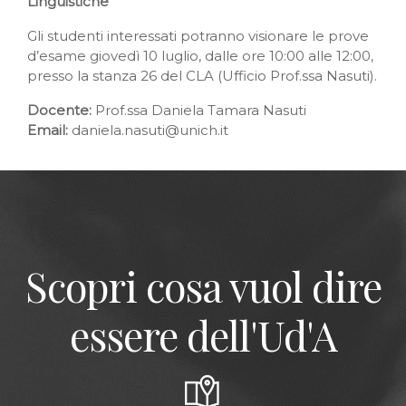
Linguistiche
Gli studenti interessati potranno visionare le prove
d’esame giovedì 10 luglio, dalle ore 10:00 alle 12:00,
presso la stanza 26 del CLA (Ufficio Prof.ssa Nasuti).
Docente:
Prof.ssa Daniela Tamara Nasuti
Email:
daniela.nasuti@unich.it
Scopri cosa vuol dire
essere dell'Ud'A