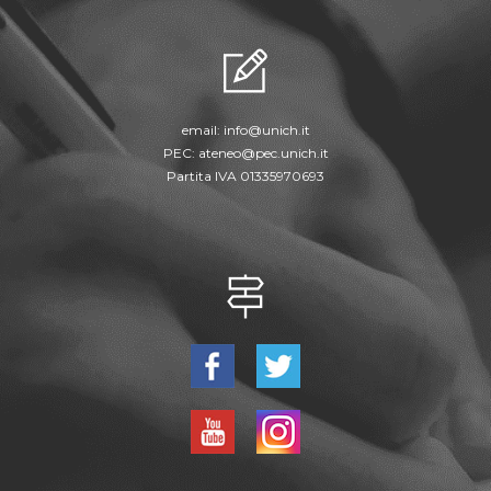
email:
info@unich.it
PEC:
ateneo@pec.unich.it
Partita IVA 01335970693