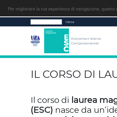
Per migliorare la tua esperienza di navigazione, questo s
Cerca
Economia e Scienze
Comportamentali
IL CORSO DI L
Il corso di
laurea mag
(ESC)
nasce da un’id