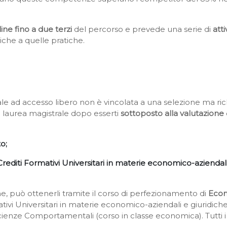
line
fino a due terzi
del percorso e prevede una serie
di
atti
che a quelle pratiche.
e ad accesso libero non è vincolata a una selezione ma richie
i laurea magistrale dopo esserti
sottoposto alla valutazione
to
;
Crediti Formativi Universitari in materie economico-aziendali
ne, può ottenerli tramite il corso di perfezionamento di
Econ
tivi Universitari in materie economico-aziendali e giuridich
enze Comportamentali (corso in classe economica). Tutti i d