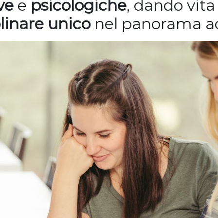
ve
e
psicologiche
, dando vit
linare
unico
nel panorama ac