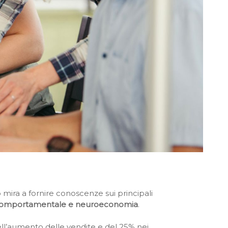
mira a fornire conoscenze sui principali
 comportamentale e neuroeconomia
.
ll’aumento delle vendite e del 25% nei