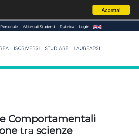
Accetta!
Personale
Webmail Studenti
Rubrica
Login
UREA
ISCRIVERSI
STUDIARE
LAUREARSI
nze Comportamentali
ione
tra
scienze