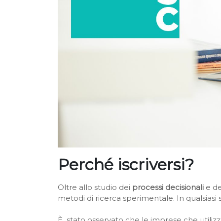
Perché iscriversi?
Oltre allo studio dei
processi decisionali
e d
metodi di ricerca sperimentale.
In qualsiasi
È stat
o osservato che le imprese che utili