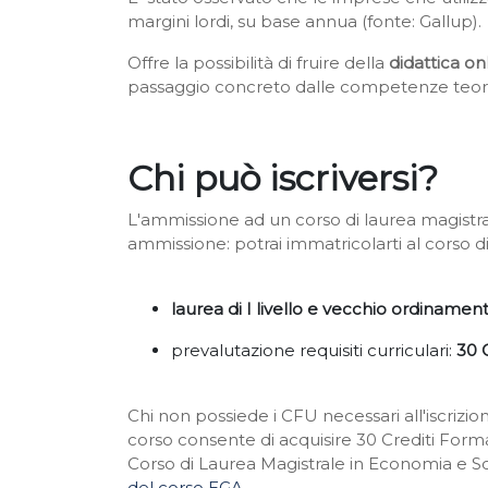
margini lordi, su base annua (fonte: Gallup).
Offre la possibilità di fruire della
didattica on
passaggio concreto dalle competenze teori
Chi può iscriversi?
L'ammissione ad un corso di laurea magistral
ammissione: potrai immatricolarti al corso d
laurea
di I livello e vecchio ordinamen
prevalutazione requisiti curriculari
:
30 
Chi non possiede i CFU necessari all'iscrizio
corso consente di acquisire 30 Crediti Forma
Corso di Laurea Magistrale in Economia e Sci
del corso EGA
.