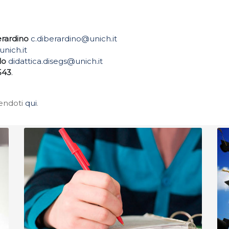
erardino
c.diberardino@unich.it
nich.it
lo
didattica.disegs@unich.it
543
.
vendoti
qui
.