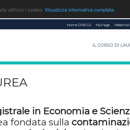
ito utilizza i cookie.
Visualizza informativa completa
Home DISEGS
MyPage
Webmail 
IL CORSO DI LA
AUREA
istrale in Economia e Scie
ea fondata sulla
contaminaz