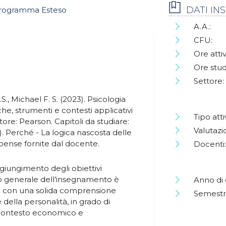
DATI I
rogramma Esteso
A.A.:
CFU:
Ore attiv
Ore stud
Settore:
S., Michael F. S. (2023). Psicologia
che, strumenti e contesti applicativi
Tipo atti
tore: Pearson. Capitoli da studiare:
Valutazi
2019). Perché - La logica nascosta delle
spense fornite dal docente.
Docenti:
giungimento degli obiettivi
ivo generale dell’insegnamento è
Anno di 
ti con una solida comprensione
Semestr
 della personalità, in grado di
contesto economico e