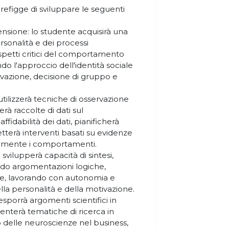
prefigge di sviluppare le seguenti
sione: lo studente acquisirà una
rsonalità e dei processi
spetti critici del comportamento
do l'approccio dell'identità sociale
vazione, decisione di gruppo e
utilizzerà tecniche di osservazione
rà raccolte di dati sul
idabilità dei dati, pianificherà
getterà interventi basati su evidenze
ivamente i comportamenti.
svilupperà capacità di sintesi,
uendo argomentazioni logiche,
te, lavorando con autonomia e
lla personalità e della motivazione.
esporrà argomenti scientifici in
nterà tematiche di ricerca in
o delle neuroscienze nel business,