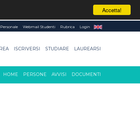
Accetta!
Personale
Webmail Studenti
Rubrica
Login
UREA
ISCRIVERSI
STUDIARE
LAUREARSI
HOME
PERSONE
AVVISI
DOCUMENTI