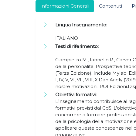
Informazioni Generali
Contenuti
P
Lingua Insegnamento:
ITALIANO
Testi di riferimento:
Giampietro M., Iannello P., Carver C.
della personalità. Prospettive teori
(Terza Edizione). Include Mylab. Edi
I, IV, V, VI, VII, VIII, X.Dan Ariely (
nostre motivazioni. ROI Edizioni.Di
Obiettivi formativi:
L’insegnamento contribuisce al rag
formativi previsti dal CdS. L’obiett
concorrere a formare professionis
della psicologia della motivazione e
applicare queste conoscenze nel 
organizzativo.