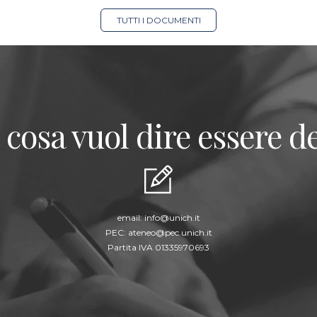
TUTTI I DOCUMENTI
 cosa vuol dire essere de
email:
info@unich.it
PEC:
ateneo@pec.unich.it
Partita IVA 01335970693