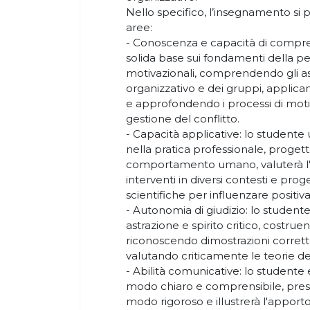
Nello specifico, l’insegnamento si 
aree:
- Conoscenza e capacità di compren
solida base sui fondamenti della pe
motivazionali, comprendendo gli a
organizzativo e dei gruppi, applican
e approfondendo i processi di moti
gestione del conflitto.
- Capacità applicative: lo studente 
nella pratica professionale, progette
comportamento umano, valuterà l'aff
interventi in diversi contesti e pro
scientifiche per influenzare posit
- Autonomia di giudizio: lo studente 
astrazione e spirito critico, costr
riconoscendo dimostrazioni corret
valutando criticamente le teorie de
- Abilità comunicative: lo studente 
modo chiaro e comprensibile, prese
modo rigoroso e illustrerà l'apport