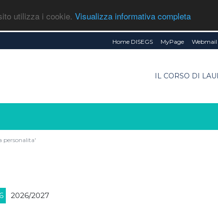
ito utilizza i cookie.
Visualizza informativa completa
Home DISEGS
MyPage
Webmail 
IL CORSO DI LA
a personalita'
6
2026/2027