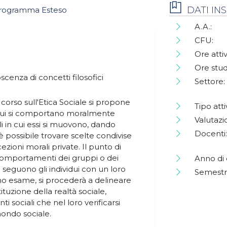
DATI I
rogramma Esteso
A.A.:
CFU:
Ore attiv
Ore stud
cenza di concetti filosofici
Settore:
 corso sull'Etica Sociale si propone
Tipo atti
dividui si comportano moralmente
Valutazi
ali in cui essi si muovono, dando
Docenti:
è possibile trovare scelte condivise
zioni morali private. Il punto di
 comportamenti dei gruppi o dei
Anno di 
he seguono gli individui con un loro
Semestr
mo esame, si procederà a delineare
ituzione della realtà sociale,
i sociali che nel loro verificarsi
mondo sociale.