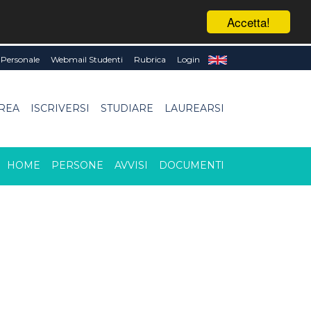
Accetta!
Personale
Webmail Studenti
Rubrica
Login
UREA
ISCRIVERSI
STUDIARE
LAUREARSI
HOME
PERSONE
AVVISI
DOCUMENTI