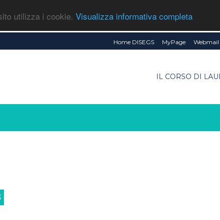
ito utilizza i cookie.
Visualizza informativa completa
Home DISEGS
MyPage
Webmail 
IL CORSO DI LA
3