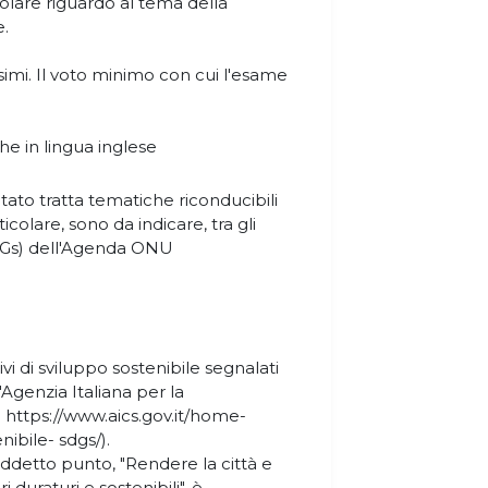
colare riguardo al tema della
e.
simi. Il voto minimo con cui l'esame
e in lingua inglese
ato tratta tematiche riconducibili
icolare, sono da indicare, tra gli
SDGs) dell'Agenda ONU
ivi di sviluppo sostenibile segnalati
'Agenzia Italiana per la
 https://www.aics.gov.it/home-
nibile- sdgs/).
ddetto punto, "Rendere la città e
i duraturi e sostenibili", è