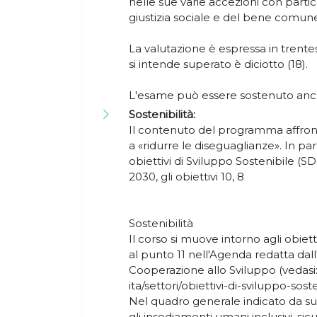
nelle sue varie accezioni con parti
giustizia sociale e del bene comun
La valutazione è espressa in trente
si intende superato è diciotto (18).
L'esame può essere sostenuto anch
Sostenibilità:
Il contenuto del programma affront
a «ridurre le diseguaglianze». In part
obiettivi di Sviluppo Sostenibile (
2030, gli obiettivi 10, 8
Sostenibilità
Il corso si muove intorno agli obiett
al punto 11 nell'Agenda redatta dall
Cooperazione allo Sviluppo (vedasi:
ita/settori/obiettivi-di-sviluppo-soste
Nel quadro generale indicato da su
gli insediamenti umani inclusivi, sicur