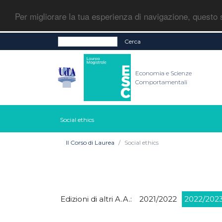
Per migliorare la tua esperienza di navigazione, questo s
Cerca
Economia e Scienze
Comportamentali
Social ethics
Il Corso di Laurea
Social ethics
Edizioni di altri A.A.:
2021/2022
2022/202