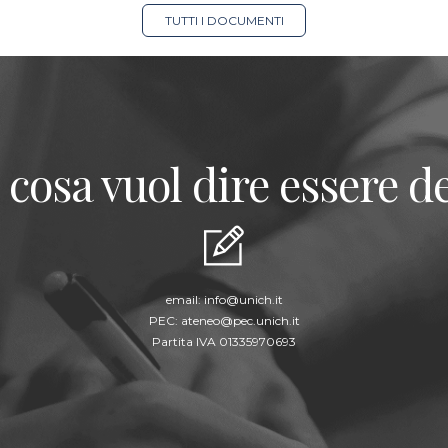
TUTTI I DOCUMENTI
 cosa vuol dire essere de
email:
info@unich.it
PEC:
ateneo@pec.unich.it
Partita IVA 01335970693