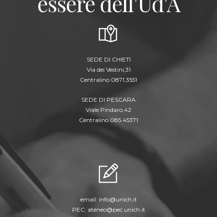
essere dell'Ud'A
SEDE DI CHIETI
Via dei Vestini,31
Centralino 0871.3551
SEDE DI PESCARA
Viale Pindaro,42
Centralino 085.45371
email:
info@unich.it
PEC:
ateneo@pec.unich.it